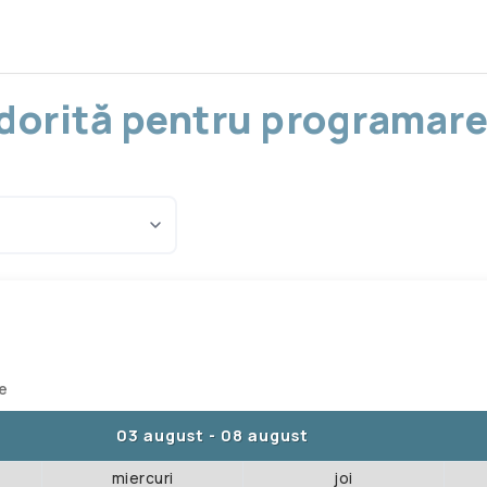
a dorită pentru programare
te
03 august
-
08 august
miercuri
joi