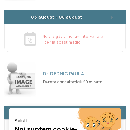
>
03 august
-
08 august
Nu s-a găsit nici un interval orar
liber la acest medic.
Dr. REDNIC PAULA
Durata consultației: 20 minute
>
03 august
-
08 august
Salut!
Noi suntem cookie-