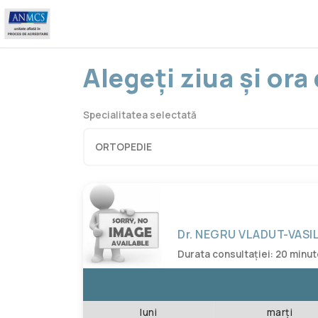
Alegeți ziua și or
Specialitatea selectată
Dr. NEGRU VLADUT-VASI
Durata consultației: 20 minu
luni
marți