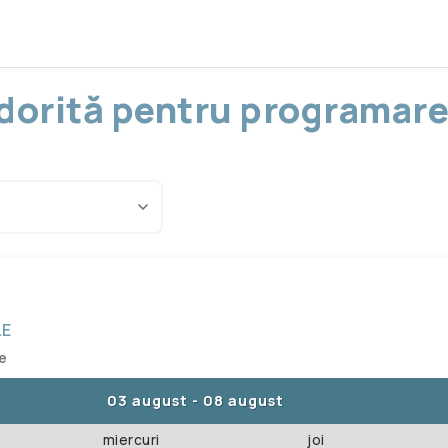
a dorită pentru programare
LE
te
03 august
-
08 august
miercuri
joi