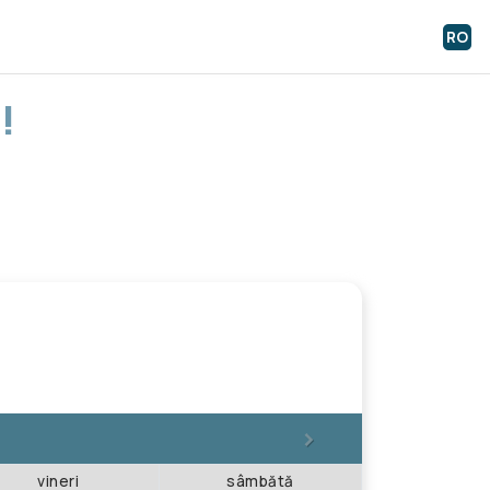
RO
!
>
vineri
sâmbătă