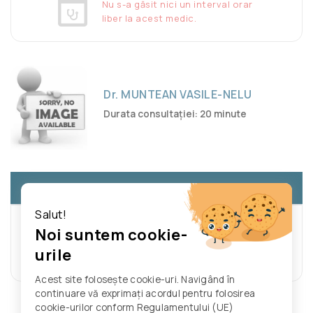
Nu s-a găsit nici un interval orar
liber la acest medic.
Dr. MUNTEAN VASILE-NELU
Durata consultației: 20 minute
>
03 august
-
08 august
Salut!
Nu s-a găsit nici un interval orar
Noi suntem cookie-
liber pe această săptămână
urile
Primul interval orar liber: 10/08/2026
Acest site folosește cookie-uri. Navigând în
continuare vă exprimați acordul pentru folosirea
cookie-urilor conform Regulamentului (UE)